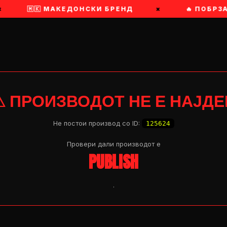
🇲🇰 МАКЕДОНСКИ БРЕНД
×
🔥 ПОБРЗА
⚠ ПРОИЗВОДОТ НЕ Е НАЈДЕ
Не постои производ со ID:
125624
Провери дали производот e
PUBLISH
.
OP 04