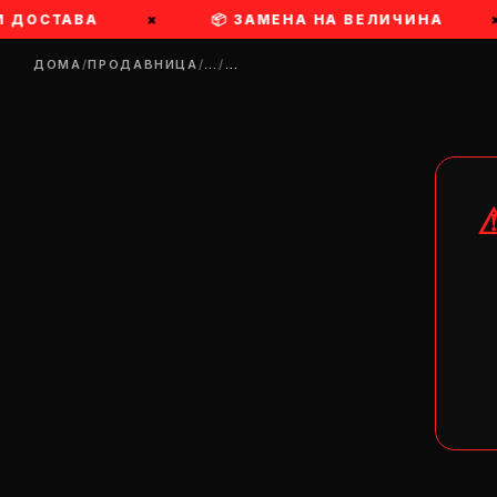
И ДОСТАВА
×
📦 ЗАМЕНА НА ВЕЛИЧИНА
×
ДОМА
/
ПРОДАВНИЦА
/
…
/
…
DR