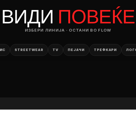
RODUCT
ВИДИ
ПОВЕЌЕ
— ден
ИЗБЕРИ ЛИНИЈА · ОСТАНИ ВО FLOW
ИЗБЕРИ ОПЦИЈА
ПЛАТИ ПРИ ДОСТАВА ВО КЕШ
ИС
STREETWEAR
TV
ПЕЈАЧИ
ТРЕФКАРИ
ЛОГ