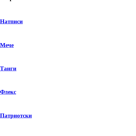
Натписи
Мече
Танги
Флекс
DROP 04
PRODUCT
Патриотски