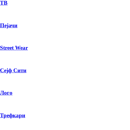
— ден
ТВ
ИЗБЕРИ ОПЦИЈА
Пејачи
ПЛАТИ ПРИ ДОСТАВА ВО КЕШ
Street Wear
Сејф Сити
Лого
Трефкари