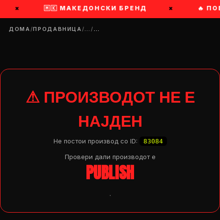
×
🇲🇰 МАКЕДОНСКИ БРЕНД
×
🔥 ПО
ДОМА
/
ПРОДАВНИЦА
/
…
/
…
⚠ ПРОИЗВОДОТ НЕ Е
НАЈДЕН
Не постои производ со ID:
83084
Провери дали производот e
PUBLISH
.