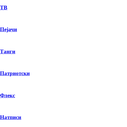
ТВ
Пејачи
Танги
Патриотски
Флекс
Натписи