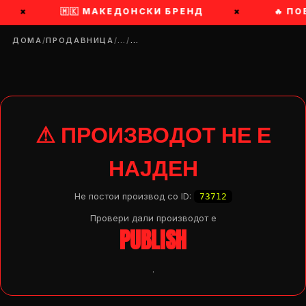
×
🇲🇰 МАКЕДОНСКИ БРЕНД
×
🔥 ПО
ДОМА
/
ПРОДАВНИЦА
/
…
/
…
⚠ ПРОИЗВОДОТ НЕ Е
НАЈДЕН
Не постои производ со ID:
73712
Провери дали производот e
PUBLISH
.