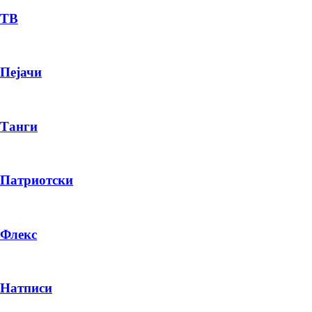
ТВ
Пејачи
Танги
Патриотски
Флекс
Натписи