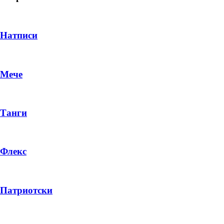
Натписи
Мече
Танги
Флекс
DROP 04
PRODUCT
Патриотски