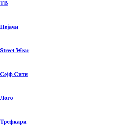
— ден
ТВ
ИЗБЕРИ ОПЦИЈА
Пејачи
ПЛАТИ ПРИ ДОСТАВА ВО КЕШ
Street Wear
Сејф Сити
Лого
Трефкари