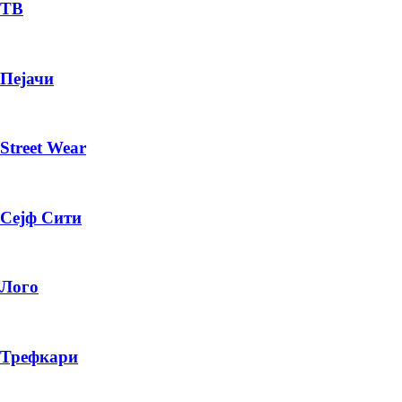
— ден
ТВ
ИЗБЕРИ ОПЦИЈА
Пејачи
ПЛАТИ ПРИ ДОСТАВА ВО КЕШ
Street Wear
Сејф Сити
Лого
Трефкари