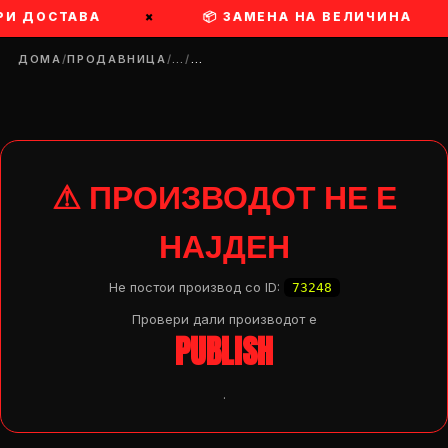
РИ ДОСТАВА
×
📦 ЗАМЕНА НА ВЕЛИЧИНА
ДОМА
/
ПРОДАВНИЦА
/
…
/
…
⚠ ПРОИЗВОДОТ НЕ Е
НАЈДЕН
Не постои производ со ID:
73248
Провери дали производот e
PUBLISH
.