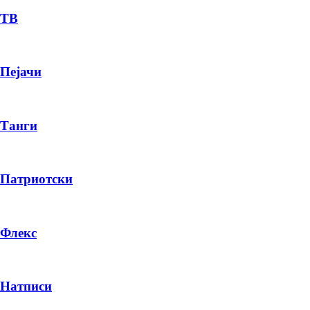
ТВ
Пејачи
Танги
Патриотски
Флекс
Натписи