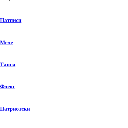
Натписи
Мече
Танги
Флекс
DROP 04
PRODUCT
Патриотски