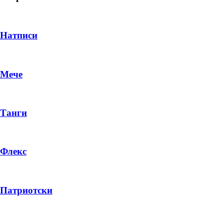
Натписи
Мече
Танги
Флекс
DROP 04
PRODUCT
Патриотски