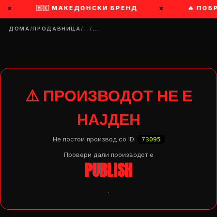
×
🇲🇰 МАКЕДОНСКИ БРЕНД
×
🔥 ПОБ
ДОМА
/
ПРОДАВНИЦА
/
…
/
…
⚠ ПРОИЗВОДОТ НЕ Е
НАЈДЕН
Не постои производ со ID:
73095
Провери дали производот e
PUBLISH
.