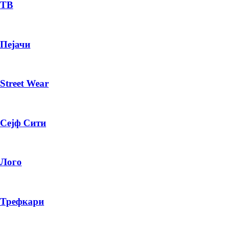
— ден
ТВ
ИЗБЕРИ ОПЦИЈА
Пејачи
ПЛАТИ ПРИ ДОСТАВА ВО КЕШ
Street Wear
Сејф Сити
Лого
Трефкари