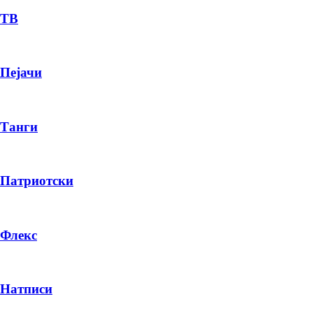
ТВ
Пејачи
Танги
Патриотски
Флекс
Натписи