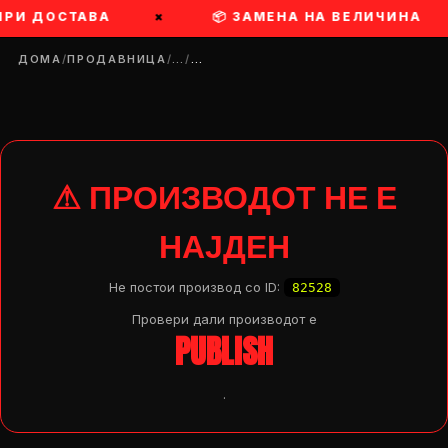
РИ ДОСТАВА
×
📦 ЗАМЕНА НА ВЕЛИЧИНА
ДОМА
/
ПРОДАВНИЦА
/
…
/
…
⚠ ПРОИЗВОДОТ НЕ Е
НАЈДЕН
Не постои производ со ID:
82528
Провери дали производот e
PUBLISH
.