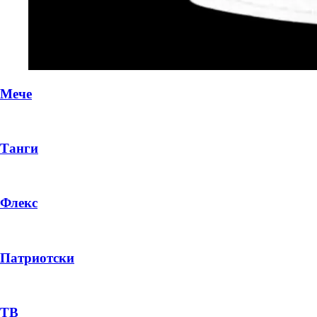
Мече
Танги
Флекс
DROP 04
PRODUCT
Патриотски
— ден
ТВ