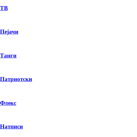
ТВ
Пејачи
Танги
Патриотски
Флекс
Натписи