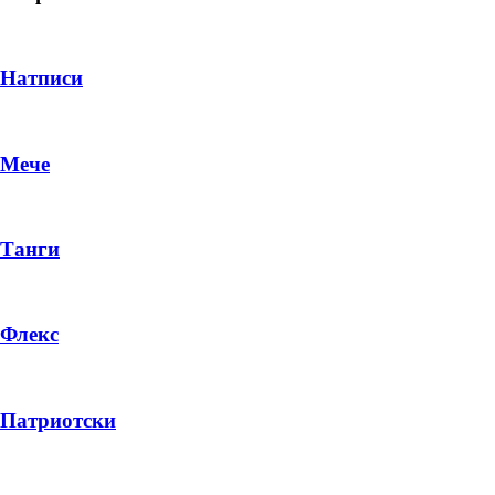
Натписи
Мече
Танги
Флекс
DROP 04
PRODUCT
Патриотски