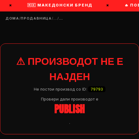
×
🇲🇰 МАКЕДОНСКИ БРЕНД
×
🔥 ПО
ДОМА
/
ПРОДАВНИЦА
/
…
/
…
⚠ ПРОИЗВОДОТ НЕ Е
НАЈДЕН
Не постои производ со ID:
79793
Провери дали производот e
PUBLISH
.