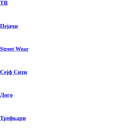
— ден
ТВ
ИЗБЕРИ ОПЦИЈА
Пејачи
ПЛАТИ ПРИ ДОСТАВА ВО КЕШ
Street Wear
Сејф Сити
Лого
Трефкари