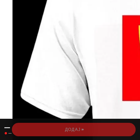
—
›››
ДОДАЈ
●
—