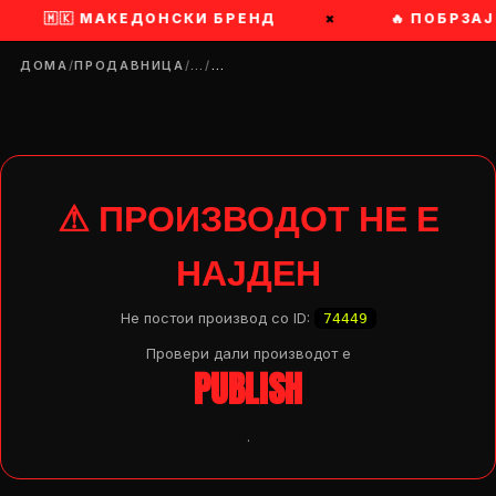
🇲🇰 МАКЕДОНСКИ БРЕНД
×
🔥 ПОБРЗАЈ — С
ДОМА
/
ПРОДАВНИЦА
/
…
/
…
⚠ ПРОИЗВОДОТ НЕ Е
НАЈДЕН
Не постои производ со ID:
74449
Провери дали производот e
PUBLISH
.