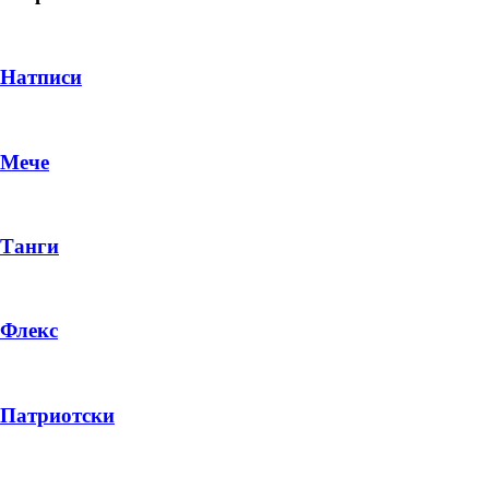
Натписи
Мече
Танги
Флекс
DROP 04
PRODUCT
Патриотски