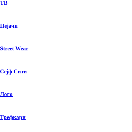
— ден
ТВ
ИЗБЕРИ ОПЦИЈА
Пејачи
ПЛАТИ ПРИ ДОСТАВА ВО КЕШ
Street Wear
Сејф Сити
Лого
Трефкари