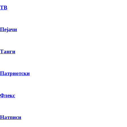
ТВ
Пејачи
Танги
Патриотски
Флекс
Натписи