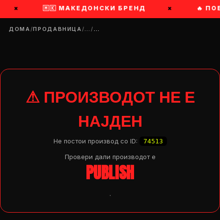
×
🇲🇰 МАКЕДОНСКИ БРЕНД
×
🔥 ПО
ДОМА
/
ПРОДАВНИЦА
/
…
/
…
⚠ ПРОИЗВОДОТ НЕ Е
НАЈДЕН
Не постои производ со ID:
74513
Провери дали производот e
PUBLISH
.