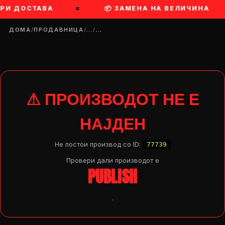
ДОСТАВА
×
📦 ЗАМЕНА НА ВЕЛИЧИНА
×
ДОМА
/
ПРОДАВНИЦА
/
…
/
…
⚠ ПРОИЗВОДОТ НЕ Е
НАЈДЕН
Не постои производ со ID:
77739
Провери дали производот e
PUBLISH
.