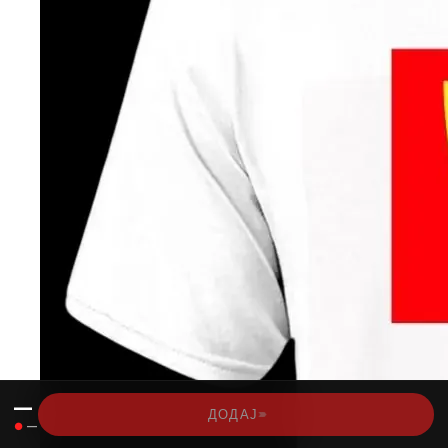
—
›››
ДОДАЈ
●
—