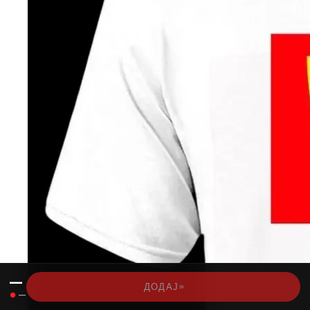
—
›››
ДОДАЈ
●
—