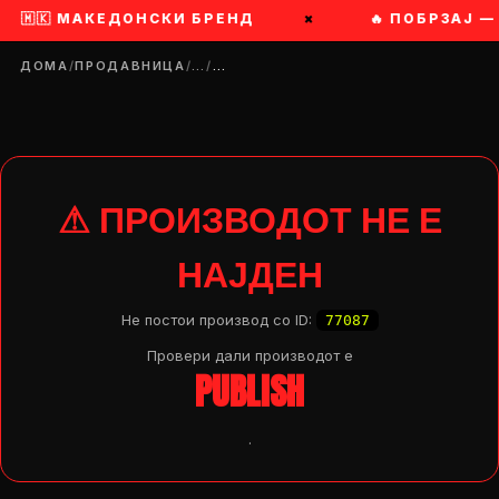
🇰 МАКЕДОНСКИ БРЕНД
×
🔥 ПОБРЗАЈ — СЕ 
ДОМА
/
ПРОДАВНИЦА
/
…
/
…
⚠ ПРОИЗВОДОТ НЕ Е
НАЈДЕН
Не постои производ со ID:
77087
Провери дали производот e
PUBLISH
.